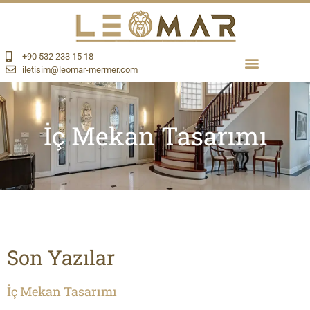
+90 532 233 15 18
iletisim@leomar-mermer.com
İç Mekan Tasarımı
Son Yazılar
İç Mekan Tasarımı